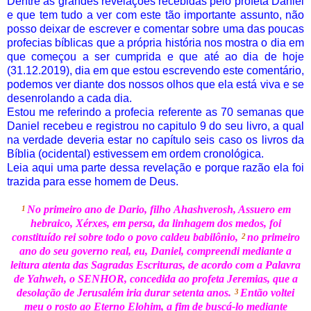
Dentre as grandes revelações recebidas pelo profeta Daniel
e que tem tudo a ver com este tão importante assunto, não
posso deixar de escrever e comentar sobre uma das poucas
profecias bíblicas que a própria história nos mostra o dia em
que começou a ser cumprida e que até ao dia de hoje
(31.12.2019), dia em que estou escrevendo este comentário,
podemos ver diante dos nossos olhos que ela está viva e se
desenrolando a cada dia.
Estou me referindo a profecia referente as 70 semanas que
Daniel recebeu e registrou no capitulo 9 do seu livro, a qual
na verdade deveria estar no capítulo seis caso os livros da
Bíblia (ocidental) estivessem em ordem cronológica.
Leia aqui uma parte dessa revelação e porque razão ela foi
trazida para esse homem de Deus.
No primeiro ano de Dario, filho
Ahashverosh, Assuero em
1
hebraico,
Xérxes, em persa, da linhagem dos medos, foi
constituído rei sobre todo o povo caldeu babilônio,
no primeiro
2
ano do seu governo real, eu, Daniel, compreendi mediante a
leitura atenta das Sagradas Escrituras, de acordo com a Palavra
de
Yahweh, o SENHOR, concedida ao profeta Jeremias, que a
desolação de Jerusalém iria durar setenta anos.
Então voltei
3
meu o rosto ao Eterno
Elohim, a fim de buscá-lo mediante