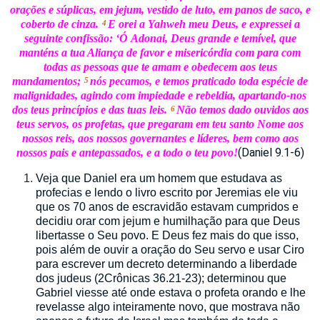
orações e súplicas, em jejum, vestido de luto, em panos de saco, e
coberto de cinza.
E orei a
Yahweh
meu Deus, e expressei a
4
seguinte confissão: ‘Ó
Adonai, Deus grande e temível, que
manténs a tua Aliança de favor e misericórdia com para com
todas as pessoas que te amam e obedecem aos teus
mandamentos;
nós pecamos, e temos praticado toda espécie de
5
malignidades, agindo com impiedade e rebeldia, apartando-nos
dos teus princípios e das tuas leis.
Não temos dado ouvidos aos
6
teus servos, os profetas, que pregaram em teu santo Nome aos
nossos reis, aos nossos governantes e líderes, bem como aos
(Daniel 9.1-6)
nossos pais e antepassados, e a todo o teu povo!
Veja que Daniel era um homem que estudava as
profecias e lendo o livro escrito por Jeremias ele viu
que os 70 anos de escravidão estavam cumpridos e
decidiu orar com jejum e humilhação para que Deus
libertasse o Seu povo. E Deus fez mais do que isso,
pois além de ouvir a oração do Seu servo e usar Ciro
para escrever um decreto determinando a liberdade
dos judeus (2Crônicas 36.21-23); determinou que
Gabriel viesse até onde estava o profeta orando e lhe
revelasse algo inteiramente novo, que mostrava não