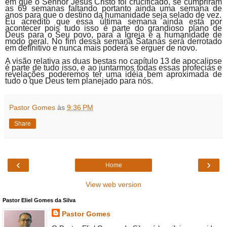
em que o Senhor Jesus Cristo foi crucificado, se cumpriram
as 69 semanas faltando portanto ainda uma semana de
anos para que o destino da humanidade seja selado de vez.
Eu acredito que essa última semana ainda está por
acontecer pois tudo isso é parte do grandioso plano de
Deus para o Seu povo, para a Igreja e a humanidade de
modo geral. No fim dessa semana Satanás será derrotado
em definitivo e nunca mais poderá se erguer de novo.
A visão relativa as duas bestas no capítulo 13 de apocalipse
é parte de tudo isso, e ao juntarmos todas essas profecias e
revelações poderemos ter uma idéia bem aproximada de
tudo o que Deus tem planejado para nós.
Pastor Gomes
às
9:36 PM
Share
‹
›
Home
View web version
Pastor Eliel Gomes da Silva
Pastor Gomes