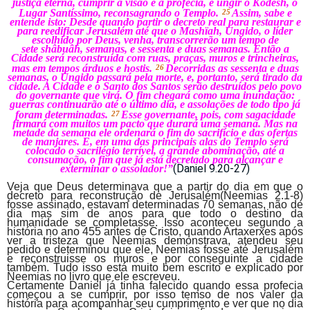
justiça eterna, cumprir a visão e a profecia, e ungir o
Kodesh, o
Lugar Santíssimo, reconsagrando o Templo.
Assim, sabe e
25
entende isto: Desde quando partir o decreto real para restaurar e
para reedificar Jerusalém até que o
Mashïah, Ungido, o líder
escolhido por Deus, venha, transcorrerão um tempo de
sete
shâbuâh, semanas, e sessenta e duas semanas. Então a
Cidade será reconstruída com ruas, praças, muros e trincheiras,
mas em tempos árduos e hostis.
Decorridas as sessenta e duas
26
semanas, o Ungido passará pela morte, e, portanto, será tirado da
cidade. A Cidade e o Santo dos Santos serão destruídos pelo povo
do governante que virá. O fim chegará como uma inundação:
guerras continuarão até o último dia, e assolações de todo tipo já
foram determinadas.
Esse governante, pois, com sagacidade
27
firmará com muitos um pacto que durará uma semana. Mas na
metade da semana ele ordenará o fim do sacrifício e das ofertas
de manjares. E, em uma das principais alas do Templo será
colocado o sacrilégio terrível, a grande abominação, até a
consumação, o fim que já está decretado para alcançar e
(Daniel 9.20-27)
exterminar o assolador!”
Veja que Deus determinava que a partir do dia em que o
decreto para reconstrução de Jerusalém(Neemias 2.1-8)
fosse assinado, estavam determinadas 70 semanas, não de
dia mas sim de anos para que todo o destino da
humanidade se completasse. Isso aconteceu segundo a
história no ano 455 antes de Cristo, quando Artaxerxes após
ver a tristeza que Neemias demonstrava, atendeu seu
pedido e determinou que ele, Neemias fosse até Jerusalém
e reconstruisse os muros e por conseguinte a cidade
também. Tudo isso está muito bem escrito e explicado por
Neemias no livro que ele escreveu.
Certamente Daniel já tinha falecido quando essa profecia
começou a se cumprir, por isso temso de nos valer da
história para acompanhar seu cumprimento e ver que no dia