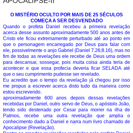
APOCALIPSE-II
O MISTÉRIO OCULTO POR MAIS DE 25 SÉCULOS
COMEÇA A SER DESVENDADO
Quando o profeta Daniel recebeu a primeira revelação
acerca desse assunto aproximadamente 500 anos antes de
Cristo ele ficou extremamente perturbado até ao ponto em
que o personagem encarregado por Deus para falar com
ele, possivelmente o anjo Gabriel (Daniel 7.26;8.16), mas no
fim de todas as revelações ele recebe de Deus uma ordem
para descansar, sossegar, pois muita coisa ainda teria de
acontecer e que essa profecia deveria ficar SELADA até
que o seu cumprimento pudesse ser revelado.
Eu acredito que o tempo da revelação já chegou por isso
me propus a escrever acerca disto tudo da maneira como
estou escrevendo.
aproximadamente 600 anos depois dessas revelações
recebidas por Daniel, outro servo de Deus, o apóstolo João,
tendo sido desterrado por Cesar para morrer na ilha de
Patmos, recebe uma outra revelação que amplia o
conhecimento dado a Daniel e narra num livro chamado de
Apocalipse (Revelação).