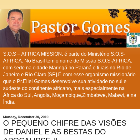
S.O.S – AFRICA MISSION, é parte do Ministério S.O.S-
ÁFRICA. No Brasil tem o nome de Missão S.O.S-ÁFRICA,
com sede na cidade Maringá no Paraná e filiais no Rio de
Janeiro e Rio Claro [SP].É com esse organismo missionário
que o Pr.Eliel Gomes desenvolve sua atividade no sul e
sudeste do continente africano, mais especialmente na
África do Sul, Angola, Moçambique,Zimbabwe, Malawi, e na
Índia.
Monday, December 30, 2019
O PEQUENO CHIFRE DAS VISÕES
DE DANIEL E AS BESTAS DO