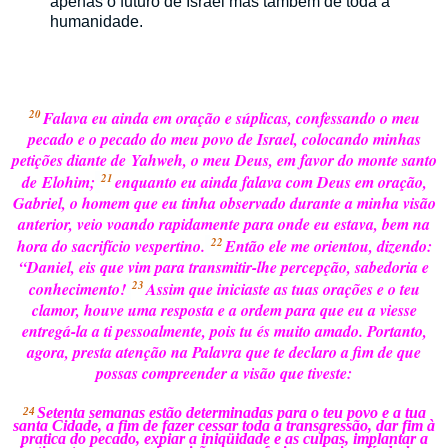
apenas o futuro de Israel mas também de toda a
humanidade.
20
Falava eu ainda em oração e súplicas, confessando o meu
pecado e o pecado do meu povo de Israel, colocando minhas
petições diante de
Yahweh, o meu Deus, em favor do monte santo
21
de
Elohim;
enquanto eu ainda falava com Deus em oração,
Gabriel, o homem que eu tinha observado durante a minha visão
anterior, veio voando rapidamente para onde eu estava, bem na
22
hora do sacrifício vespertino.
Então ele me orientou, dizendo:
“Daniel, eis que vim para transmitir-lhe percepção, sabedoria e
23
conhecimento!
Assim que iniciaste as tuas orações e o teu
clamor, houve uma resposta e a ordem para que eu a viesse
entregá-la a ti pessoalmente, pois tu és muito amado. Portanto,
agora, presta atenção na Palavra que te declaro a fim de que
possas compreender a visão que tiveste:
Setenta semanas estão determinadas para o teu povo e a tua
24
santa Cidade, a fim de fazer cessar toda a transgressão, dar fim à
pratica do pecado, expiar a iniqüidade e as culpas, implantar a