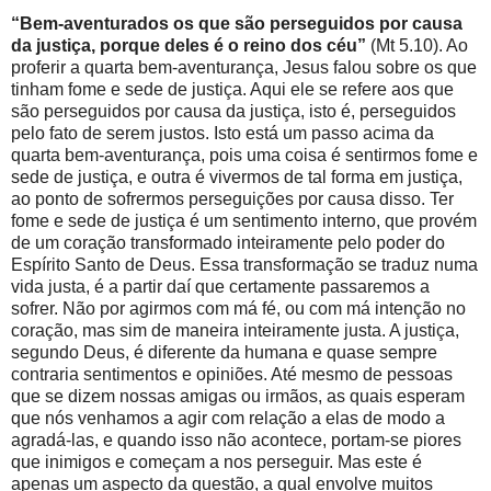
“Bem-aventurados os que são perseguidos por causa
da justiça, porque deles é o reino dos céu”
(Mt 5.10). Ao
proferir a quarta bem-aventurança, Jesus falou sobre os que
tinham fome e sede de justiça. Aqui ele se refere aos que
são perseguidos por causa da justiça, isto é, perseguidos
pelo fato de serem justos. Isto está um passo acima da
quarta bem-aventurança, pois uma coisa é sentirmos fome e
sede de justiça, e outra é vivermos de tal forma em justiça,
ao ponto de sofrermos perseguições por causa disso. Ter
fome e sede de justiça é um sentimento interno, que provém
de um coração transformado inteiramente pelo poder do
Espírito Santo de Deus. Essa transformação se traduz numa
vida justa, é a partir daí que certamente passaremos a
sofrer. Não por agirmos com má fé, ou com má intenção no
coração, mas sim de maneira inteiramente justa. A justiça,
segundo Deus, é diferente da humana e quase sempre
contraria sentimentos e opiniões. Até mesmo de pessoas
que se dizem nossas amigas ou irmãos, as quais esperam
que nós venhamos a agir com relação a elas de modo a
agradá-las, e quando isso não acontece, portam-se piores
que inimigos e começam a nos perseguir. Mas este é
apenas um aspecto da questão, a qual envolve muitos