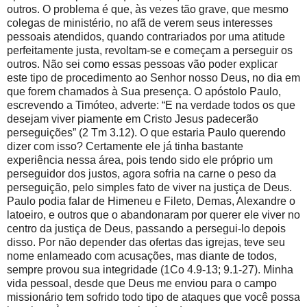
outros. O problema é que, às vezes tão grave, que mesmo
colegas de ministério, no afã de verem seus interesses
pessoais atendidos, quando contrariados por uma atitude
perfeitamente justa, revoltam-se e começam a perseguir os
outros. Não sei como essas pessoas vão poder explicar
este tipo de procedimento ao Senhor nosso Deus, no dia em
que forem chamados à Sua presença. O apóstolo Paulo,
escrevendo a Timóteo, adverte: “E na verdade todos os que
desejam viver piamente em Cristo Jesus padecerão
perseguições” (2 Tm 3.12). O que estaria Paulo querendo
dizer com isso? Certamente ele já tinha bastante
experiência nessa área, pois tendo sido ele próprio um
perseguidor dos justos, agora sofria na carne o peso da
perseguição, pelo simples fato de viver na justiça de Deus.
Paulo podia falar de Himeneu e Fileto, Demas, Alexandre o
latoeiro, e outros que o abandonaram por querer ele viver no
centro da justiça de Deus, passando a persegui-lo depois
disso. Por não depender das ofertas das igrejas, teve seu
nome enlameado com acusações, mas diante de todos,
sempre provou sua integridade (1Co 4.9-13; 9.1-27). Minha
vida pessoal, desde que Deus me enviou para o campo
missionário tem sofrido todo tipo de ataques que você possa