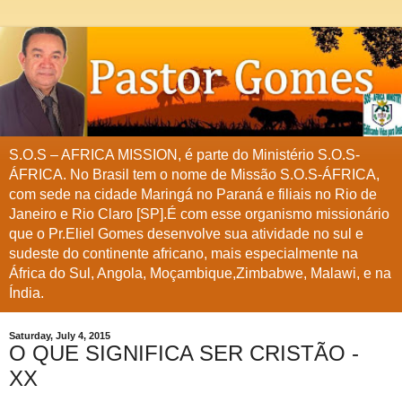
S.O.S – AFRICA MISSION, é parte do Ministério S.O.S-
ÁFRICA. No Brasil tem o nome de Missão S.O.S-ÁFRICA,
com sede na cidade Maringá no Paraná e filiais no Rio de
Janeiro e Rio Claro [SP].É com esse organismo missionário
que o Pr.Eliel Gomes desenvolve sua atividade no sul e
sudeste do continente africano, mais especialmente na
África do Sul, Angola, Moçambique,Zimbabwe, Malawi, e na
Índia.
Saturday, July 4, 2015
O QUE SIGNIFICA SER CRISTÃO -
XX