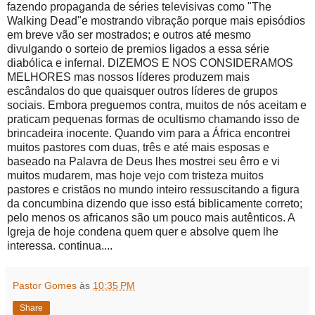
fazendo propaganda de séries televisivas como "The
Walking Dead"e mostrando vibração porque mais episódios
em breve vão ser mostrados; e outros até mesmo
divulgando o sorteio de premios ligados a essa série
diabólica e infernal. DIZEMOS E NOS CONSIDERAMOS
MELHORES mas nossos líderes produzem mais
escândalos do que quaisquer outros líderes de grupos
sociais. Embora preguemos contra, muitos de nós aceitam e
praticam pequenas formas de ocultismo chamando isso de
brincadeira inocente. Quando vim para a África encontrei
muitos pastores com duas, três e até mais esposas e
baseado na Palavra de Deus lhes mostrei seu êrro e vi
muitos mudarem, mas hoje vejo com tristeza muitos
pastores e cristãos no mundo inteiro ressuscitando a figura
da concumbina dizendo que isso está biblicamente correto;
pelo menos os africanos são um pouco mais autênticos. A
Igreja de hoje condena quem quer e absolve quem lhe
interessa. continua....
Pastor Gomes
às
10:35 PM
Share