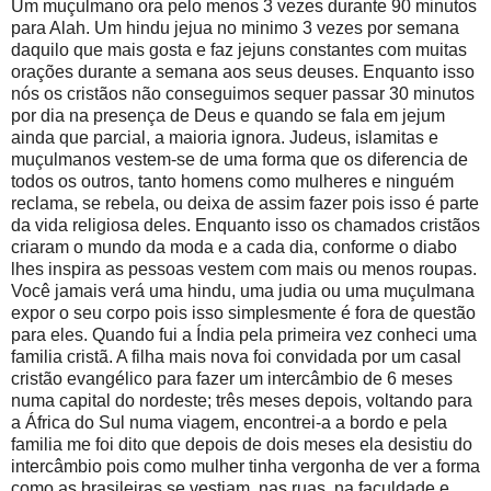
Um muçulmano ora pelo menos 3 vezes durante 90 minutos
para Alah. Um hindu jejua no minimo 3 vezes por semana
daquilo que mais gosta e faz jejuns constantes com muitas
orações durante a semana aos seus deuses. Enquanto isso
nós os cristãos não conseguimos sequer passar 30 minutos
por dia na presença de Deus e quando se fala em jejum
ainda que parcial, a maioria ignora. Judeus, islamitas e
muçulmanos vestem-se de uma forma que os diferencia de
todos os outros, tanto homens como mulheres e ninguém
reclama, se rebela, ou deixa de assim fazer pois isso é parte
da vida religiosa deles. Enquanto isso os chamados cristãos
criaram o mundo da moda e a cada dia, conforme o diabo
lhes inspira as pessoas vestem com mais ou menos roupas.
Você jamais verá uma hindu, uma judia ou uma muçulmana
expor o seu corpo pois isso simplesmente é fora de questão
para eles. Quando fui a Índia pela primeira vez conheci uma
familia cristã. A filha mais nova foi convidada por um casal
cristão evangélico para fazer um intercâmbio de 6 meses
numa capital do nordeste; três meses depois, voltando para
a África do Sul numa viagem, encontrei-a a bordo e pela
familia me foi dito que depois de dois meses ela desistiu do
intercâmbio pois como mulher tinha vergonha de ver a forma
como as brasileiras se vestiam, nas ruas, na faculdade e