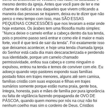
mesmo dentro da igreja. Antes que você pare de ler e me
chame de radical e sou daqueles que vivem criticando a
maneira das pessoas se trajarem, deixa eu te dizer que não
perco o meu tempo com isso, mas SÃO ESSAS
PEQUENAS CONCESSÕES que nos levaram a estar onde
hoje estamos. Os árabes tem uma filosofia muito simples:
"Nunca deixe o camelo enfiar a cabeça dentro da tua tenda,
pois o proximo passo será entrar e como ele é maior e mais
forte, você é que terá de sair da tenda". Foi exatamente isso
que deixamos acontecer, e hoje uma tenda chamada Igreja
do Senhor está cada dia mais descaracterizada e perdendo
sua identidade, porque um camelo chamado
permissividade, enfiou sua cabeça e como ninguém o
expulsou, entrou na tenda e temos de conviver com ele. Eu
adoeço quando vejo pastores expondo suas famílias
postado fotos em trajes menores, alguns até sem camisa,
famílias cristãs com suas esposas e filhas em trajes
sumários somente porque estão numa praia, gente boa,
íntegra, honesta, pais e mães de família por pura ignorância
ou falta de vigilância fazendo propaganda de OVO DE
PÁSCOA, quando quem morreu por nós na cruz não foi
nenhum coelho mas sim o cordeiro de Deus. Cristãos