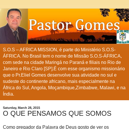
S.O.S – AFRICA MISSION, é parte do Ministério S.O.S-
ÁFRICA. No Brasil tem o nome de Missão S.O.S-ÁFRICA,
com sede na cidade Maringá no Paraná e filiais no Rio de
Janeiro e Rio Claro [SP].É com esse organismo missionário
que o Pr.Eliel Gomes desenvolve sua atividade no sul e
sudeste do continente africano, mais especialmente na
África do Sul, Angola, Moçambique,Zimbabwe, Malawi, e na
Índia.
Saturday, March 28, 2015
O QUE PENSAMOS QUE SOMOS
Como pregador da Palavra de Deus gosto de ver os