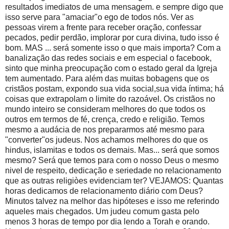
resultados imediatos de uma mensagem. e sempre digo que
isso serve para "amaciar"o ego de todos nós. Ver as
pessoas virem a frente para receber oração, confessar
pecados, pedir perdão, implorar por cura divina, tudo isso é
bom. MAS ... será somente isso o que mais importa? Com a
banalização das redes sociais e em especial o facebook,
sinto que minha preocupação com o estado geral da Igreja
tem aumentado. Para além das muitas bobagens que os
cristãos postam, expondo sua vida social,sua vida íntima; há
coisas que extrapolam o limite do razoável. Os cristãos no
mundo inteiro se consideram melhores do que todos os
outros em termos de fé, crença, credo e religião. Temos
mesmo a audácia de nos prepararmos até mesmo para
"converter"os judeus. Nos achamos melhores do que os
hindus, islamitas e todos os demais. Mas... será que somos
mesmo? Será que temos para com o nosso Deus o mesmo
nivel de respeito, dedicação e seriedade no relacionamento
que as outras religiòes evidenciam ter? VEJAMOS: Quantas
horas dedicamos de relacionamento diário com Deus?
Minutos talvez na melhor das hipóteses e isso me referindo
aqueles mais chegados. Um judeu comum gasta pelo
menos 3 horas de tempo por dia lendo a Torah e orando.